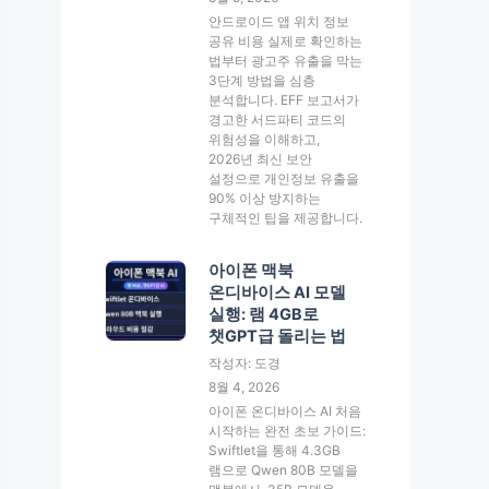
안드로이드 앱 위치 정보
공유 비용 실제로 확인하는
법부터 광고주 유출을 막는
3단계 방법을 심층
분석합니다. EFF 보고서가
경고한 서드파티 코드의
위험성을 이해하고,
2026년 최신 보안
설정으로 개인정보 유출을
90% 이상 방지하는
구체적인 팁을 제공합니다.
아이폰 맥북
온디바이스 AI 모델
실행: 램 4GB로
챗GPT급 돌리는 법
작성자: 도경
8월 4, 2026
아이폰 온디바이스 AI 처음
시작하는 완전 초보 가이드:
Swiftlet을 통해 4.3GB
램으로 Qwen 80B 모델을