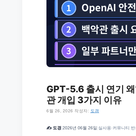
GPT-5.6 출시 연기 
관 개입 3가지 이유
6월 26, 2026
작성자:
도경
✍️
도경
|
2026년 06월 26일
|
실사용·커뮤니티 반