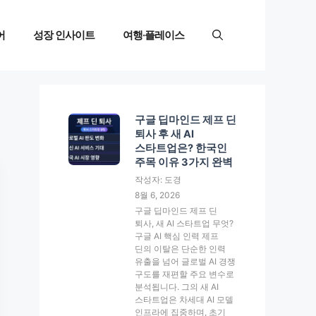
어
성장 인사이트
여행·플레이스
구글 딥마인드 제프 딘
퇴사 후 새 AI
스타트업은? 한국인
주목 이유 3가지 완벽
작성자: 도경
8월 6, 2026
구글 딥마인드 제프 딘
퇴사, 새 AI 스타트업 무엇?
구글 AI 핵심 인력 제프
딘의 이탈은 단순한 인력
유출을 넘어 글로벌 AI 경쟁
구도를 재편할 주요 변수로
분석됩니다. 그의 새 AI
스타트업은 차세대 AI 모델
인프라에 집중하며, 초기