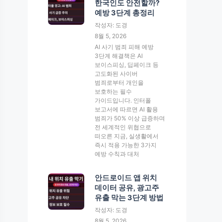
한국인도 안전할까?
예방 3단계 총정리
작성자: 도경
8월 5, 2026
AI 사기 범죄 피해 예방
3단계 해결책은 AI
보이스피싱, 딥페이크 등
고도화된 사이버
범죄로부터 개인을
보호하는 필수
가이드입니다. 인터폴
보고서에 따르면 AI 활용
범죄가 50% 이상 급증하며
전 세계적인 위협으로
떠오른 지금, 실생활에서
즉시 적용 가능한 3가지
예방 수칙과 대처
안드로이드 앱 위치
데이터 공유, 광고주
유출 막는 3단계 방법
작성자: 도경
8월 5, 2026