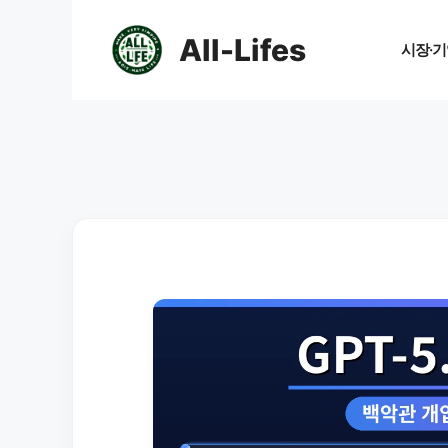
컨
텐
All-Lifes
시장·기
츠
로
건
너
뛰
기