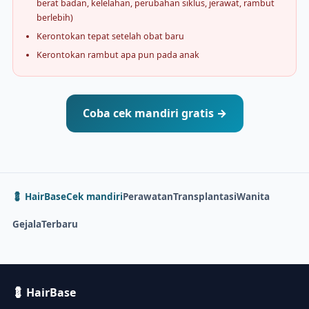
berat badan, kelelahan, perubahan siklus, jerawat, rambut
berlebih)
Kerontokan tepat setelah obat baru
Kerontokan rambut apa pun pada anak
Coba cek mandiri gratis →
💈 HairBase
Cek mandiri
Perawatan
Transplantasi
Wanita
Gejala
Terbaru
💈 HairBase