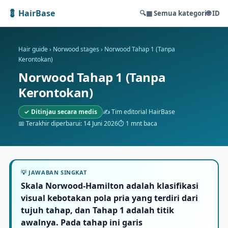
💈 HairBase
🔍
▦ Semua kategori
🌐 ID
Hair guide
›
Norwood stages
›
Norwood Tahap 1 (Tanpa
Kerontokan)
Norwood Tahap 1 (Tanpa
Kerontokan)
✓ Ditinjau secara medis
✍️ Tim editorial HairBase
📅 Terakhir diperbarui: 14 Juni 2026
⏱ 1 mnt baca
💡 JAWABAN SINGKAT
Skala Norwood-Hamilton adalah klasifikasi
visual kebotakan pola pria yang terdiri dari
tujuh tahap, dan Tahap 1 adalah titik
awalnya. Pada tahap ini garis