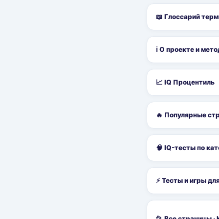
📖 Глоссарий терм
ℹ️ О проекте и мет
📈 IQ Процентиль
🔥 Популярные стр
🧠 IQ-тесты по ка
⚡ Тесты и игры дл
📂 Все страницы ·