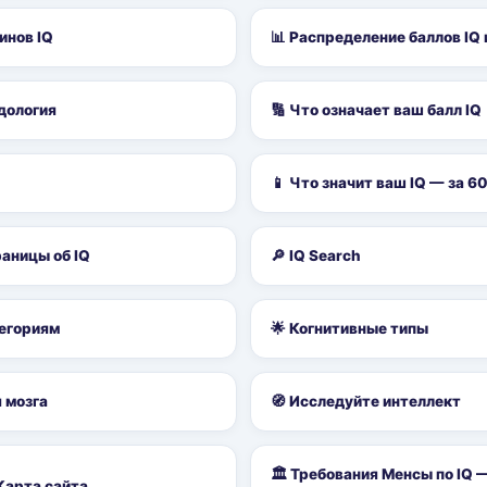
инов IQ
📊 Распределение баллов IQ 
одология
🔢 Что означает ваш балл IQ
📱 Что значит ваш IQ — за 6
аницы об IQ
🔎 IQ Search
тегориям
🌟 Когнитивные типы
я мозга
🧭 Исследуйте интеллект
🏛️ Требования Менсы по IQ 
 Карта сайта