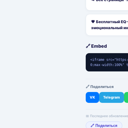
🧡 Бесплатный EQ-
эмоциональный ин
🔗 Embed
<iframe src="https
0;max-width:100%" 
🔗 Поделиться
VK
Telegram
📅 Последнее обновление:
🔗 Поделиться