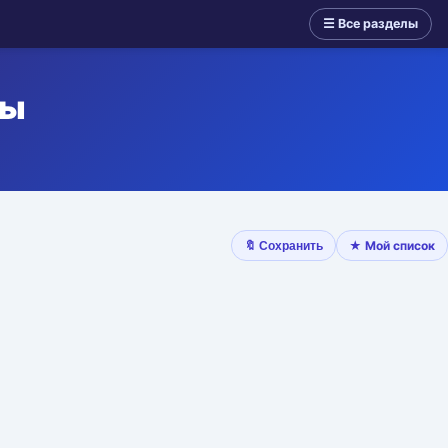
☰ Все разделы
ры
★ Мой список
🔖 Сохранить