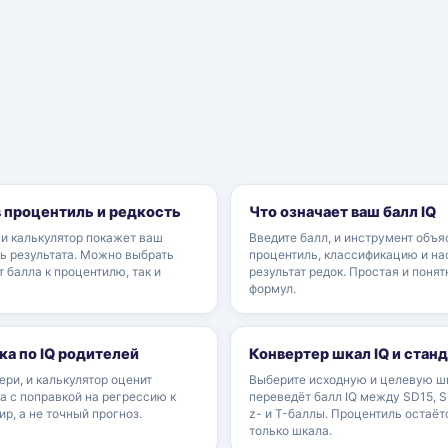
в процентиль и редкость
Что означает ваш балл IQ
, и калькулятор покажет ваш
Введите балл, и инструмент объяс
ь результата. Можно выбрать
процентиль, классификацию и на
т балла к процентилю, так и
результат редок. Простая и поня
формул.
ка по IQ родителей
Конвертер шкал IQ и стан
ери, и калькулятор оценит
Выберите исходную и целевую шк
а с поправкой на регрессию к
переведёт балл IQ между SD15, S
ир, а не точный прогноз.
z- и T-баллы. Процентиль остаёт
только шкала.