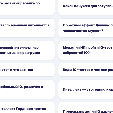
о развития ребёнка по
Какой IQ нужен для вступле
таллизованный интеллект: в
Обратный эффект Флинна: пр
человечество глупеет?
твенный интеллект нас
Может ли ИИ пройти IQ-тест 
 когнитивная разгрузка
нейросетей IQ?
чаются и что важнее
Виды IQ-тестов и чем они р
рбальный IQ: различия и
Интеллект — это гены или с
теллект Гарднера против
Предсказывает ли IQ жизне