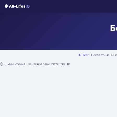
🧠 All-Lifes
IQ
Б
IQ Test
› Бесплатные IQ-
⏱ 3 мин чтения · 📅 Обновлено 2026-06-18