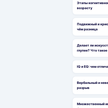
Этапы когнитивног
возрасту
Подвижный и крис
чём разница
Делает ли искусс
глупее? Что такое
IQ и EQ: чем отли
Вербальный и неве
разрыв
Множественный ин