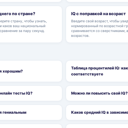
днего по стране?
IQ с поправкой на возраст
ерите страну, чтобы узнать,
Введите свой возраст, чтобы увид
 и каков ваш национальный
нормированный по возрастной гр
сравнение за пару секунд.
сравнивается со сверстниками, а
возрастов.
Таблица процентилей IQ: ка
ся хорошим?
соответствуете
онлайн тесты IQ?
Можно ли повысить свой IQ?
ся гениальным
Каков средний IQ в зависим