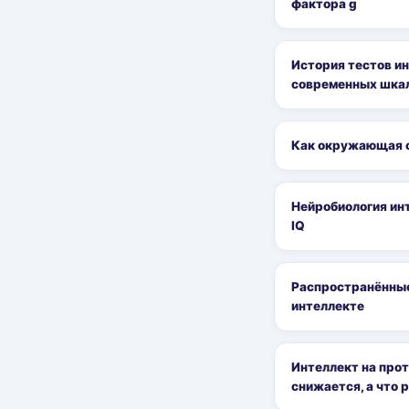
фактора g
История тестов ин
современных шка
Как окружающая 
Нейробиология инт
IQ
Распространённые
интеллекте
Интеллект на прот
снижается, а что 