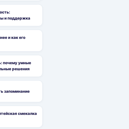
ость:
ны и поддержка
ее и как его
ь: почему умные
льные решения
ть запоминание
итейская смекалка