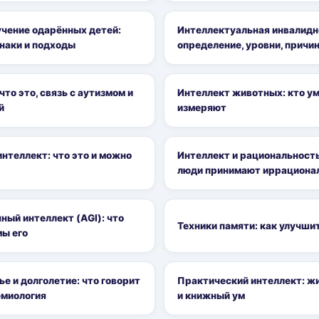
учение одарённых детей:
Интеллектуальная инвалидн
наки и подходы
определение, уровни, причи
что это, связь с аутизмом и
Интеллект животных: кто умн
й
измеряют
интеллект: что это и можно
Интеллект и рациональност
люди принимают иррациона
ый интеллект (AGI): что
Техники памяти: как улучши
мы его
ье и долголетие: что говорит
Практический интеллект: ж
емиология
и книжный ум