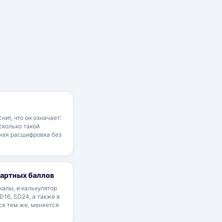
нит, что он означает:
сколько такой
тная расшифровка без
дартных баллов
алы, и калькулятор
D16, SD24, а также в
ся тем же, меняется