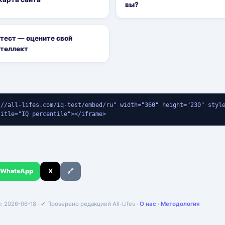
вы?
тест — оцените свой
теллект
://all-lifes.com/iq-test/embed/ru" width="360" height="230" styl
title="IQ percentile"></iframe>
WhatsApp
X
🔗
 2026-06-18 · ✔ Проверено редакцией All-Lifes ·
О нас · Методология