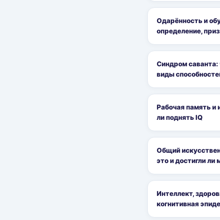
Одарённость и об
определение, приз
Синдром саванта: 
виды способносте
Рабочая память и 
ли поднять IQ
Общий искусственн
это и достигли ли 
Интеллект, здоров
когнитивная эпид