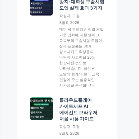
방지: 대학생 구술시험
도입 실제 효과 3가지
작성자: 도경
8월 9, 2026
대학 AI 부정행위 적발 처벌
기준 강화에 대한 덴마크
교육부의 구술시험 도입이
실제 표절률을 30%
감소시키고 학생들의
비판적 사고력을 20%
향상시킨 것으로
나타났습니다. 최신 AI
모델의 한계와 한국 교육
현장에 주는 심층적인
시사점을 분석합니다.
클라우드플레어
카이트서프 AI
에이전트 브라우저
처음 사용 가이드
작성자: 도경
8월 8, 2026