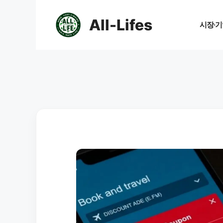
컨
텐
All-Lifes
시장·기
츠
로
건
너
뛰
기