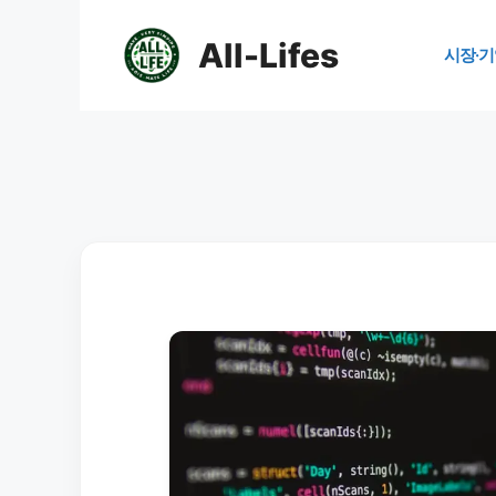
컨
텐
All-Lifes
시장·기
츠
로
건
너
뛰
기