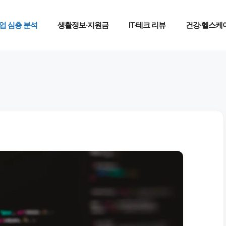
업 심층 분석
생활정보·지원금
IT·테크 리뷰
건강·헬스케