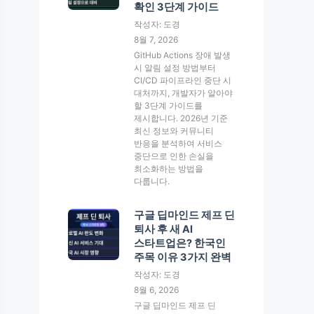
확인 3단계 가이드
작성자: 도경
8월 7, 2026
GitHub Actions 장애 발생
시 알림 설정 방법부터
CI/CD 파이프라인 중단 시
대처까지, 개발자가 알아야
할 3단계 가이드를
제시합니다. 2026년 기준
최신 정보와 커뮤니티
반응을 분석하여 서비스
중단으로 인한 손실을
최소화하는 방법을
다룹니다.
구글 딥마인드 제프 딘
퇴사 후 새 AI
스타트업은? 한국인
주목 이유 3가지 완벽
작성자: 도경
8월 6, 2026
구글 딥마인드 제프 딘