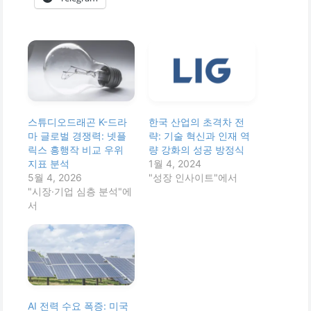
스튜디오드래곤 K-드라
한국 산업의 초격차 전
마 글로벌 경쟁력: 넷플
략: 기술 혁신과 인재 역
릭스 흥행작 비교 우위
량 강화의 성공 방정식
지표 분석
1월 4, 2024
5월 4, 2026
"성장 인사이트"에서
"시장·기업 심층 분석"에
서
AI 전력 수요 폭증: 미국