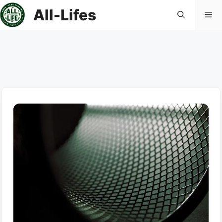
컨
All-Lifes
메
텐
츠
로
뉴
건
너
뛰
기