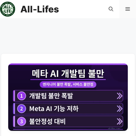
컨
All-Lifes
메
텐
츠
로
뉴
건
너
뛰
기