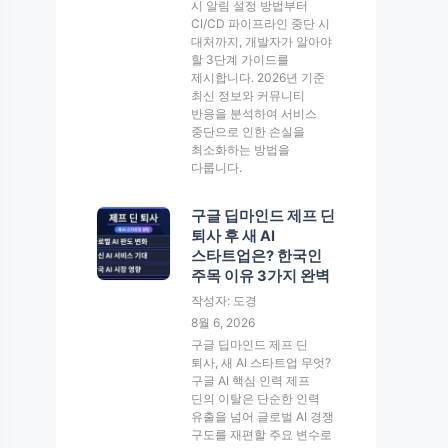
시 알림 설정 방법부터
CI/CD 파이프라인 중단 시
대처까지, 개발자가 알아야
할 3단계 가이드를
제시합니다. 2026년 기준
최신 정보와 커뮤니티
반응을 분석하여 서비스
중단으로 인한 손실을
최소화하는 방법을
다룹니다.
구글 딥마인드 제프 딘
퇴사 후 새 AI
스타트업은? 한국인
주목 이유 3가지 완벽
작성자: 도경
8월 6, 2026
구글 딥마인드 제프 딘
퇴사, 새 AI 스타트업 무엇?
구글 AI 핵심 인력 제프
딘의 이탈은 단순한 인력
유출을 넘어 글로벌 AI 경쟁
구도를 재편할 주요 변수로