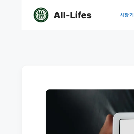
컨
텐
All-Lifes
시장·기
츠
로
건
너
뛰
기