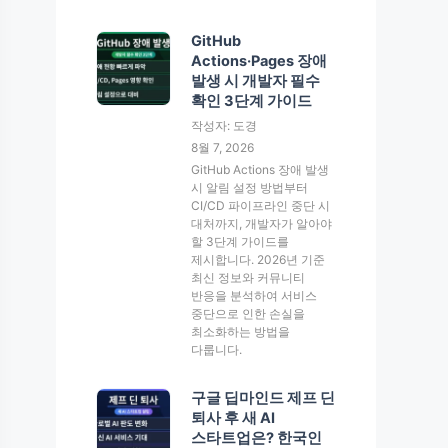
GitHub
Actions·Pages 장애
발생 시 개발자 필수
확인 3단계 가이드
작성자: 도경
8월 7, 2026
GitHub Actions 장애 발생
시 알림 설정 방법부터
CI/CD 파이프라인 중단 시
대처까지, 개발자가 알아야
할 3단계 가이드를
제시합니다. 2026년 기준
최신 정보와 커뮤니티
반응을 분석하여 서비스
중단으로 인한 손실을
최소화하는 방법을
다룹니다.
구글 딥마인드 제프 딘
퇴사 후 새 AI
스타트업은? 한국인