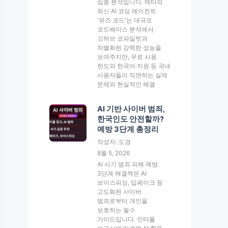
심층 분석입니다. 메타의
최신 AI 코딩 에이전트
'뮤즈 코드'는 대규모
코드베이스 분석에서
깃허브 코파일럿과
차별화된 강력한 성능을
보여주지만, 무료 사용
한도와 한국어 지원 등 국내
사용자들이 직면하는 실제
문제와 현실적인 해결
AI 기반 사이버 범죄,
한국인도 안전할까?
예방 3단계 총정리
작성자: 도경
8월 5, 2026
AI 사기 범죄 피해 예방
3단계 해결책은 AI
보이스피싱, 딥페이크 등
고도화된 사이버
범죄로부터 개인을
보호하는 필수
가이드입니다. 인터폴