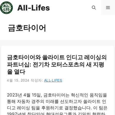
컨
All-Lifes
메
텐
츠
로
뉴
금호타이어
건
너
뛰
기
금호타이어와 쏠라이트 인디고 레이싱의
파트너십: 전기차 모터스포츠의 새 지평
을 열다
4월 15, 2024
작성자:
ALL-LIFES
2023년 4월 15일, 금호타이어는 혁신적인 움직임을
통해 자동차 경주의 미래를 선도하고자 쏠라이트 인
디고 레이싱 팀을 후원하기로 결정했습니다. 이 팀은
1997년에 창단되어 현대성우그룹과 긴밀히 협력하