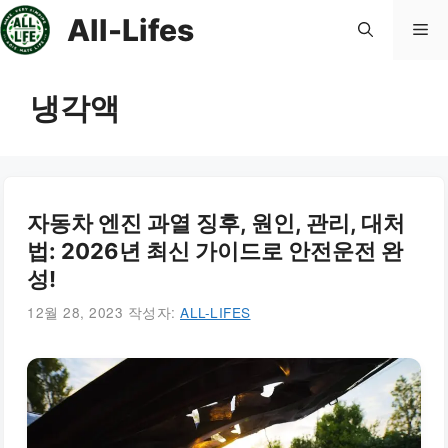
컨
All-Lifes
메
텐
츠
로
뉴
냉각액
건
너
뛰
기
자동차 엔진 과열 징후, 원인, 관리, 대처
법: 2026년 최신 가이드로 안전운전 완
성!
12월 28, 2023
작성자:
ALL-LIFES