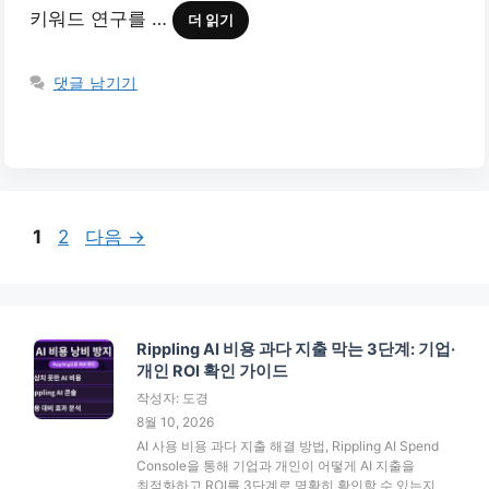
키워드 연구를 …
더 읽기
댓글 남기기
페
페
1
2
다음
→
이
이
지
지
Rippling AI 비용 과다 지출 막는 3단계: 기업·
개인 ROI 확인 가이드
작성자: 도경
8월 10, 2026
AI 사용 비용 과다 지출 해결 방법, Rippling AI Spend
Console을 통해 기업과 개인이 어떻게 AI 지출을
최적화하고 ROI를 3단계로 명확히 확인할 수 있는지