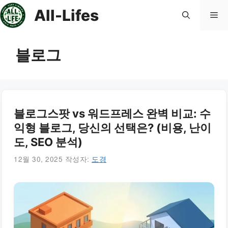
컨
All-Lifes
메
텐
츠
로
뉴
블로그
건
너
뛰
기
블로그스팟 vs 워드프레스 완벽 비교: 수
익형 블로그, 당신의 선택은? (비용, 난이
도, SEO 분석)
12월 30, 2025
작성자:
도경