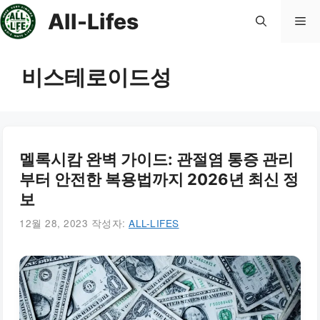
컨
All-Lifes
메
텐
츠
로
뉴
비스테로이드성
건
너
뛰
기
멜록시캄 완벽 가이드: 관절염 통증 관리
부터 안전한 복용법까지 2026년 최신 정
보
12월 28, 2023
작성자:
ALL-LIFES