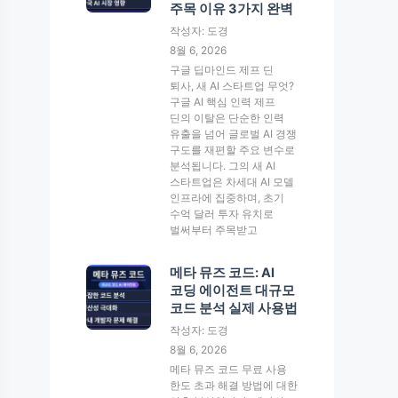
주목 이유 3가지 완벽
작성자: 도경
8월 6, 2026
구글 딥마인드 제프 딘
퇴사, 새 AI 스타트업 무엇?
구글 AI 핵심 인력 제프
딘의 이탈은 단순한 인력
유출을 넘어 글로벌 AI 경쟁
구도를 재편할 주요 변수로
분석됩니다. 그의 새 AI
스타트업은 차세대 AI 모델
인프라에 집중하며, 초기
수억 달러 투자 유치로
벌써부터 주목받고
메타 뮤즈 코드: AI
코딩 에이전트 대규모
코드 분석 실제 사용법
작성자: 도경
8월 6, 2026
메타 뮤즈 코드 무료 사용
한도 초과 해결 방법에 대한