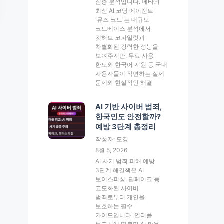
심층 분석입니다. 메타의
최신 AI 코딩 에이전트
'뮤즈 코드'는 대규모
코드베이스 분석에서
깃허브 코파일럿과
차별화된 강력한 성능을
보여주지만, 무료 사용
한도와 한국어 지원 등 국내
사용자들이 직면하는 실제
문제와 현실적인 해결
AI 기반 사이버 범죄,
한국인도 안전할까?
예방 3단계 총정리
작성자: 도경
8월 5, 2026
AI 사기 범죄 피해 예방
3단계 해결책은 AI
보이스피싱, 딥페이크 등
고도화된 사이버
범죄로부터 개인을
보호하는 필수
가이드입니다. 인터폴