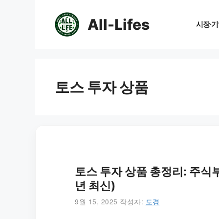
컨
텐
All-Lifes
시장·기
츠
로
건
너
뛰
토스 투자 상품
기
토스 투자 상품 총정리: 주식부
년 최신)
9월 15, 2025
작성자:
도경