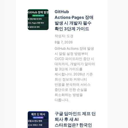
GitHub
Actions·Pages 장애
발생 시 개발자 필수
확인 3단계 가이드
작성자: 도경
8월 7, 2026
GitHub Actions 장애 발생
시 알림 설정 방법부터
CI/CD 파이프라인 중단 시
대처까지, 개발자가 알아야
할 3단계 가이드를
제시합니다. 2026년 기준
최신 정보와 커뮤니티
반응을 분석하여 서비스
중단으로 인한 손실을
최소화하는 방법을
다룹니다.
구글 딥마인드 제프 딘
퇴사 후 새 AI
스타트업은? 한국인