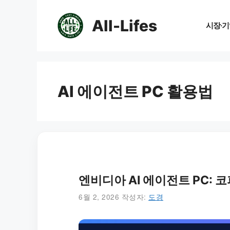
컨
텐
All-Lifes
시장·기
츠
로
건
너
뛰
AI 에이전트 PC 활용법
기
엔비디아 AI 에이전트 PC: 
6월 2, 2026
작성자:
도경