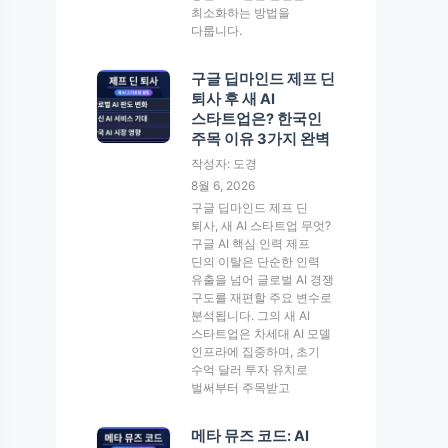
최소화하는 방법을
다룹니다.
구글 딥마인드 제프 딘
퇴사 후 새 AI
스타트업은? 한국인
주목 이유 3가지 완벽
작성자: 도경
8월 6, 2026
구글 딥마인드 제프 딘
퇴사, 새 AI 스타트업 무엇?
구글 AI 핵심 인력 제프
딘의 이탈은 단순한 인력
유출을 넘어 글로벌 AI 경쟁
구도를 재편할 주요 변수로
분석됩니다. 그의 새 AI
스타트업은 차세대 AI 모델
인프라에 집중하며, 초기
수억 달러 투자 유치로
벌써부터 주목받고
메타 뮤즈 코드: AI