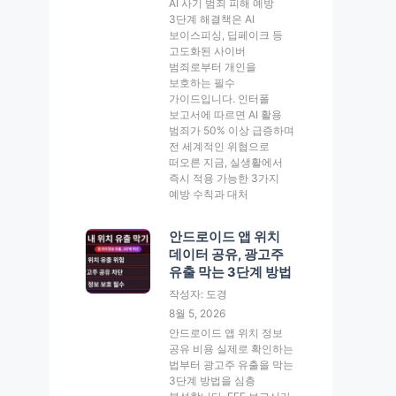
AI 사기 범죄 피해 예방
3단계 해결책은 AI
보이스피싱, 딥페이크 등
고도화된 사이버
범죄로부터 개인을
보호하는 필수
가이드입니다. 인터폴
보고서에 따르면 AI 활용
범죄가 50% 이상 급증하며
전 세계적인 위협으로
떠오른 지금, 실생활에서
즉시 적용 가능한 3가지
예방 수칙과 대처
안드로이드 앱 위치
데이터 공유, 광고주
유출 막는 3단계 방법
작성자: 도경
8월 5, 2026
안드로이드 앱 위치 정보
공유 비용 실제로 확인하는
법부터 광고주 유출을 막는
3단계 방법을 심층