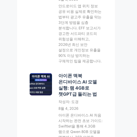
안드로이드 앱 위치 정보
공유 비용 실제로 확인하는
법부터 광고주 유출을 막는
3단계 방법을 심층
분석합니다. EFF 보고서가
경고한 서드파티 코드의
위험성을 이해하고,
2026년 최신 보안
설정으로 개인정보 유출을
90% 이상 방지하는
구체적인 팁을 제공합니다.
아이폰 맥북
온디바이스 AI 모델
실행: 램 4GB로
챗GPT급 돌리는 법
작성자: 도경
8월 4, 2026
아이폰 온디바이스 AI 처음
시작하는 완전 초보 가이드:
Swiftlet을 통해 4.3GB
램으로 Qwen 80B 모델을