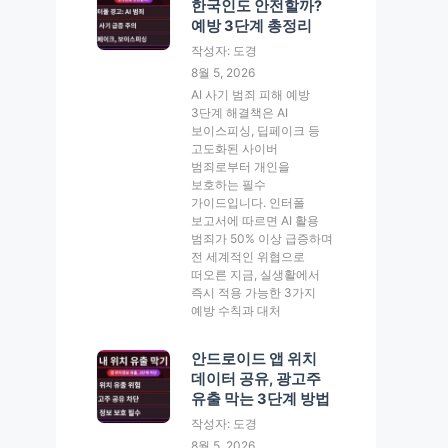
한국인도 안전할까?
예방 3단계 총정리
작성자: 도경
8월 5, 2026
AI 사기 범죄 피해 예방
3단계 해결책은 AI
보이스피싱, 딥페이크 등
고도화된 사이버
범죄로부터 개인을
보호하는 필수
가이드입니다. 인터폴
보고서에 따르면 AI 활용
범죄가 50% 이상 급증하며
전 세계적인 위협으로
떠오른 지금, 실생활에서
즉시 적용 가능한 3가지
예방 수칙과 대처
안드로이드 앱 위치
데이터 공유, 광고주
유출 막는 3단계 방법
작성자: 도경
8월 5, 2026