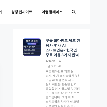
어
성장 인사이트
여행·플레이스
구글 딥마인드 제프 딘
퇴사 후 새 AI
스타트업은? 한국인
주목 이유 3가지 완벽
작성자: 도경
8월 6, 2026
구글 딥마인드 제프 딘
퇴사, 새 AI 스타트업 무엇?
구글 AI 핵심 인력 제프
딘의 이탈은 단순한 인력
유출을 넘어 글로벌 AI 경쟁
구도를 재편할 주요 변수로
분석됩니다. 그의 새 AI
스타트업은 차세대 AI 모델
인프라에 집중하며, 초기