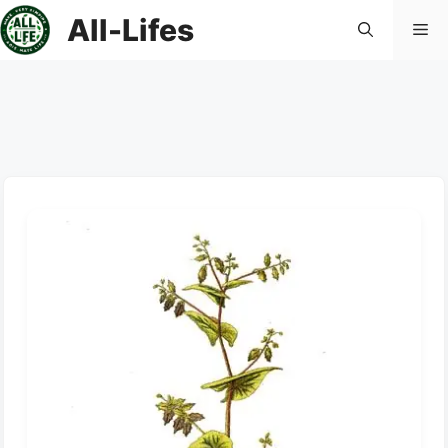
컨
All-Lifes
메
텐
츠
로
뉴
건
너
뛰
기