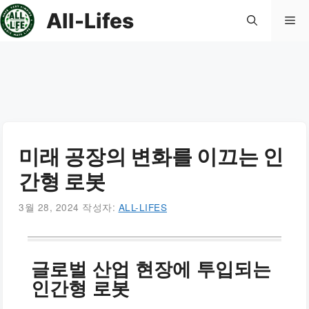
컨
All-Lifes
메
텐
츠
로
뉴
건
너
뛰
기
미래 공장의 변화를 이끄는 인
간형 로봇
3월 28, 2024
작성자:
ALL-LIFES
글로벌 산업 현장에 투입되는
인간형 로봇