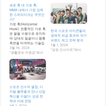
세로 훅 대 가로 훅:
MMA 내에서 가장 강력
한 스트라이크는 무엇인
가?
가로 훅(Horizontal
Hook): 전통적인 가로 훅
한국 스포츠 아이콘들의
은 팔을 수평으로 유지하
경제적 파급 효과와 국가
며 상대의 얼굴이나 몸통
브랜드 제고 전략 분석
측면을 타격하는 기술입
1월 1, 2024
니다. 이 훅은 대상에 대
3월 16, 2024
"성장 인사이트"에서
한 넓은 면적을 공격할
"생활정보·지원금"에서
수 있어 충격을 분산시키
는 데 효과적입니다. 가
로 훅은 상대방의 가드를
통과하거나 더 넓은 범위
에서 공격할 때 유용합니
다. 세로 훅(Vertical
Hook): 세로 훅은 손바닥
스포츠 선수의 열정, 디
이 자신을 향하게 하여
지털 플랫폼과 만나 산업
수행하는 기술로,…
혁신을 이끌다: 성공 전
략과 미래 전망
1월 1, 2024