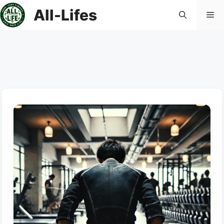
컨
All-Lifes
메
텐
츠
로
뉴
건
너
뛰
기