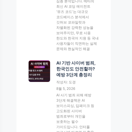
심층 분석입니다. 메타의
최신 AI 코딩 에이전트
'뮤즈 코드'는 대규모
코드베이스 분석에서
깃허브 코파일럿과
차별화된 강력한 성능을
보여주지만, 무료 사용
한도와 한국어 지원 등 국내
사용자들이 직면하는 실제
문제와 현실적인 해결
AI 기반 사이버 범죄,
한국인도 안전할까?
예방 3단계 총정리
작성자: 도경
8월 5, 2026
AI 사기 범죄 피해 예방
3단계 해결책은 AI
보이스피싱, 딥페이크 등
고도화된 사이버
범죄로부터 개인을
보호하는 필수
가이드입니다. 인터폴