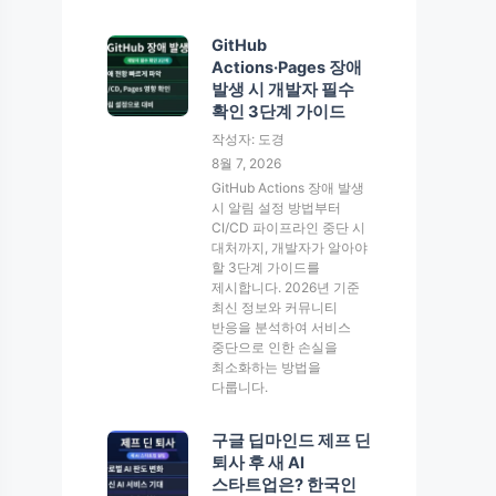
GitHub
Actions·Pages 장애
발생 시 개발자 필수
확인 3단계 가이드
작성자: 도경
8월 7, 2026
GitHub Actions 장애 발생
시 알림 설정 방법부터
CI/CD 파이프라인 중단 시
대처까지, 개발자가 알아야
할 3단계 가이드를
제시합니다. 2026년 기준
최신 정보와 커뮤니티
반응을 분석하여 서비스
중단으로 인한 손실을
최소화하는 방법을
다룹니다.
구글 딥마인드 제프 딘
퇴사 후 새 AI
스타트업은? 한국인