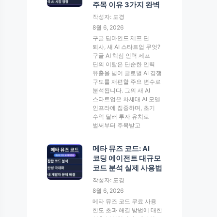
주목 이유 3가지 완벽
작성자: 도경
8월 6, 2026
구글 딥마인드 제프 딘
퇴사, 새 AI 스타트업 무엇?
구글 AI 핵심 인력 제프
딘의 이탈은 단순한 인력
유출을 넘어 글로벌 AI 경쟁
구도를 재편할 주요 변수로
분석됩니다. 그의 새 AI
스타트업은 차세대 AI 모델
인프라에 집중하며, 초기
수억 달러 투자 유치로
벌써부터 주목받고
메타 뮤즈 코드: AI
코딩 에이전트 대규모
코드 분석 실제 사용법
작성자: 도경
8월 6, 2026
메타 뮤즈 코드 무료 사용
한도 초과 해결 방법에 대한