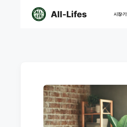
컨
텐
All-Lifes
시장·기
츠
로
건
너
뛰
기