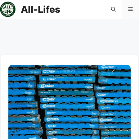
컨
All-Lifes
메
텐
츠
로
뉴
건
너
뛰
기