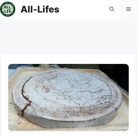
컨
All-Lifes
메
텐
츠
로
뉴
건
너
뛰
기