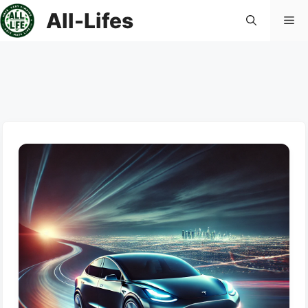
컨
All-Lifes
메
텐
츠
로
뉴
건
너
뛰
기