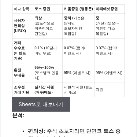
비교 항목
토스 증권
키움증권 (영웅문)
미래에셋증권
최상
중하
(기능은
중
사용자
(압도적으로
많지만
(개선되었으나
편의성
직관적이고
초보자에겐
여전히 다소
(UI/UX)
간편함)
복잡함)
복잡함)
거래
수수료
0.1%
(10달러
0.07% (협의/
0.07% (협의/
(이벤트
미만 무료)
이벤트 시)
이벤트 시)
기준)
95%~100%
환전
(토스뱅크 연동
95% (이벤트 시)
95% (이벤트 시)
우대율
시)
소수점
실시간 지원
제한적 지원 (별도
지원
거래 지원
(매수/매도)
서비스)
Sheets로 내보내기
분석:
편의성:
주식 초보자라면 단연코
토스 증