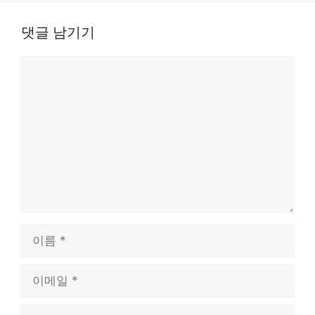
댓글 남기기
댓
글
이
름
이
메
일
웹