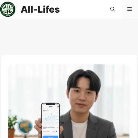
컨
All-Lifes
메
텐
츠
로
뉴
건
너
뛰
기