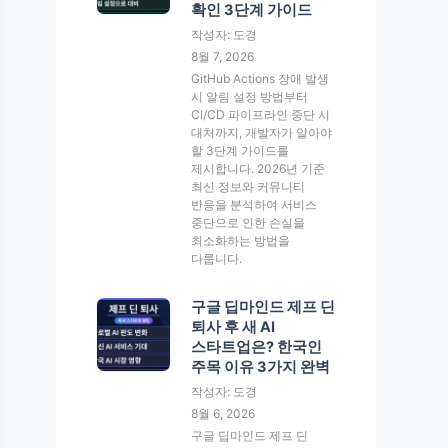
확인 3단계 가이드
작성자: 도경
8월 7, 2026
GitHub Actions 장애 발생
시 알림 설정 방법부터
CI/CD 파이프라인 중단 시
대처까지, 개발자가 알아야
할 3단계 가이드를
제시합니다. 2026년 기준
최신 정보와 커뮤니티
반응을 분석하여 서비스
중단으로 인한 손실을
최소화하는 방법을
다룹니다.
구글 딥마인드 제프 딘
퇴사 후 새 AI
스타트업은? 한국인
주목 이유 3가지 완벽
작성자: 도경
8월 6, 2026
구글 딥마인드 제프 딘