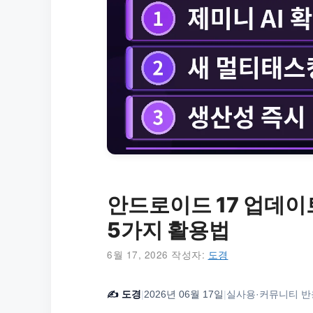
안드로이드 17 업데이
5가지 활용법
6월 17, 2026
작성자:
도경
✍️
도경
|
2026년 06월 17일
|
실사용·커뮤니티 반