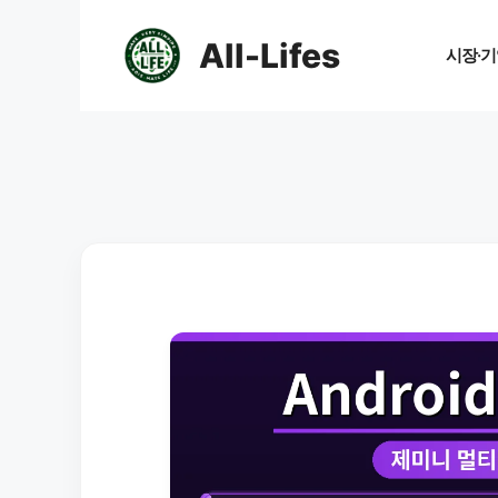
컨
텐
All-Lifes
시장·기
츠
로
건
너
뛰
기