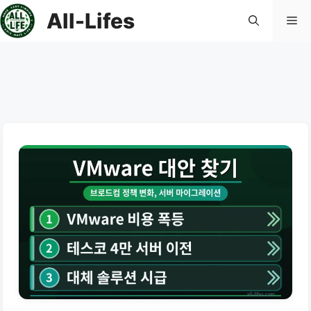
컨
All-Lifes
메
텐
츠
로
뉴
건
너
뛰
기