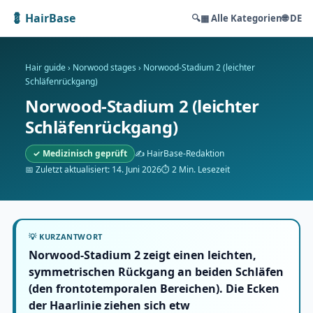
💈 HairBase
🔍
▦ Alle Kategorien
🌐 DE
Hair guide
›
Norwood stages
›
Norwood-Stadium 2 (leichter
Schläfenrückgang)
Norwood-Stadium 2 (leichter
Schläfenrückgang)
✓ Medizinisch geprüft
✍️ HairBase-Redaktion
📅 Zuletzt aktualisiert: 14. Juni 2026
⏱ 2 Min. Lesezeit
💡 KURZANTWORT
Norwood-Stadium 2 zeigt einen leichten,
symmetrischen Rückgang an beiden Schläfen
(den frontotemporalen Bereichen). Die Ecken
der Haarlinie ziehen sich etw