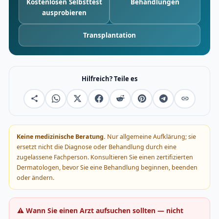
Kostenlosen Selbsttest
Behandlungen
ausprobieren
Transplantation
Hilfreich? Teile es
Keine medizinische Beratung.
Nur allgemeine Aufklärung; sie
ersetzt nicht die Diagnose oder Behandlung durch eine
zugelassene Fachperson. Konsultieren Sie einen zertifizierten
Dermatologen, bevor Sie eine Behandlung beginnen, beenden
oder ändern.
⚠️ Wann Sie einen Arzt aufsuchen sollten — nicht