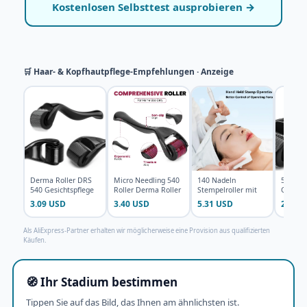
Kostenlosen Selbsttest ausprobieren →
🛒 Haar- & Kopfhautpflege-Empfehlungen · Anzeige
Derma Roller DRS
Micro Needling 540
140 Nadeln
540 Nad
540 Gesichtspflege
Roller Derma Roller
Stempelroller mit
Gesicht
Dermaroller Titan-
Professionelle Titan
Einstellbarer
Haarwa
3.09 USD
3.40 USD
5.31 USD
2.07 
Mikron
Nadellänge für Ge
Dermaro
Als AliExpress-Partner erhalten wir möglicherweise eine Provision aus qualifizierten
Käufen.
🧭 Ihr Stadium bestimmen
Tippen Sie auf das Bild, das Ihnen am ähnlichsten ist.