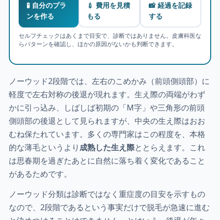
🧪 自分のプラ
💉 費用を見積
📸 経過を記録
ンを作る
もる
する
セルフチェックはあくまで目安で、診断ではありません。皮膚科医な
らパターンを確認し、ほかの原因がないかも判断できます。
ノーウッド2段階では、左右のこめかみ（前頭側頭部）に
軽度で左右対称の後退が現れます。生え際の両端がわず
かに引っ込み、しばしば初期の「M字」や三角形の前頭
側頭部の後退として見られますが、中央の生え際はおお
むね保たれています。多くの専門家はこの程度を、本格
的な薄毛というより
成熟した生え際
ととらえます。これ
は思春期を過ぎたあとに自然に落ち着く変化であること
があるためです。
ノーウッド分類は診断ではなく重症度の目安を示すもの
なので、2段階であるという事実だけで脱毛が急速に進む