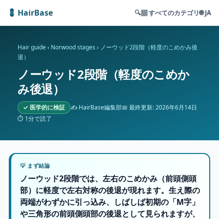
💈 HairBase
🔍
▦ すべてのカテゴリ
🌐 JA
Hair guide
›
Norwood stages
›
ノーウッド2段階（軽度のこめかみ後
退）
ノーウッド2段階（軽度のこめか
み後退）
✓ 医学的に検証
✍️ HairBase編集部
📅 最終更新: 2026年6月14日
⏱ 1分で読了
💡 まず結論
ノーウッド2段階では、左右のこめかみ（前頭側頭
部）に軽度で左右対称の後退が現れます。生え際の
両端がわずかに引っ込み、しばしば初期の「M字」
や三角形の前頭側頭部の後退として見られますが、