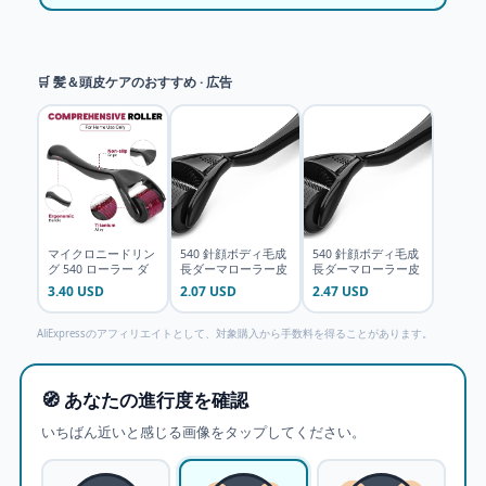
🛒 髪＆頭皮ケアのおすすめ · 広告
マイクロニードリン
540 針顔ボディ毛成
540 針顔ボディ毛成
グ 540 ローラー ダ
長ダーマローラー皮
長ダーマローラー皮
ーマローラー プロフ
膚ひげ 0.2 ミリメー
膚ひげ 0.2 ミリメー
3.40 USD
2.07 USD
2.47 USD
ェッショナル チタン
トル 0.25 ミリメー
トル 0.25 ミリメー
ダーマローラー
トル 0.3 ミリメート
トル 0.3 ミリメート
0.2/0.25/0
ル針マイ
ル針マイ
AliExpressのアフィリエイトとして、対象購入から手数料を得ることがあります。
🧭 あなたの進行度を確認
いちばん近いと感じる画像をタップしてください。