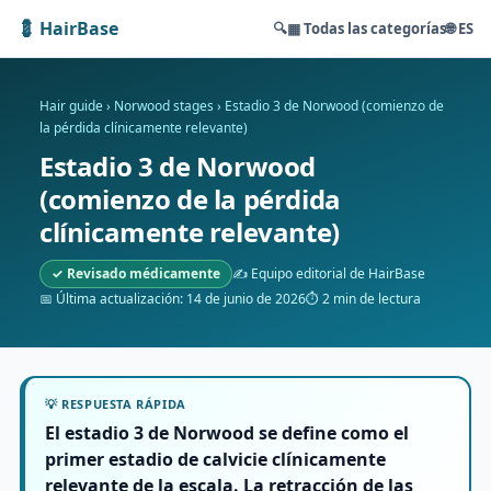
💈 HairBase
🔍
▦ Todas las categorías
🌐 ES
Hair guide
›
Norwood stages
›
Estadio 3 de Norwood (comienzo de
la pérdida clínicamente relevante)
Estadio 3 de Norwood
(comienzo de la pérdida
clínicamente relevante)
✓ Revisado médicamente
✍️ Equipo editorial de HairBase
📅 Última actualización: 14 de junio de 2026
⏱ 2 min de lectura
💡 RESPUESTA RÁPIDA
El estadio 3 de Norwood se define como el
primer estadio de calvicie clínicamente
relevante de la escala. La retracción de las