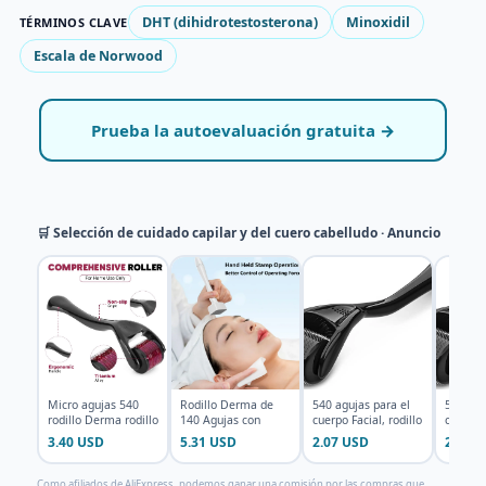
DHT (dihidrotestosterona)
Minoxidil
TÉRMINOS CLAVE
Escala de Norwood
Prueba la autoevaluación gratuita →
🛒 Selección de cuidado capilar y del cuero cabelludo · Anuncio
Micro agujas 540
Rodillo Derma de
540 agujas para el
540 agu
rodillo Derma rodillo
140 Agujas con
cuerpo Facial, rodillo
cuerpo F
profesional de titani
Longitud de Aguja
Derma para el crec
Derma p
3.40 USD
5.31 USD
2.07 USD
2.47 
Ajustable
Como afiliados de AliExpress, podemos ganar una comisión por las compras que