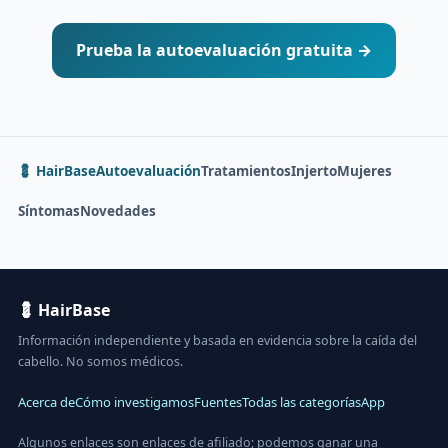
Prueba la autoevaluación gratuita →
💈 HairBase
Autoevaluación
Tratamientos
Injerto
Mujeres
Síntomas
Novedades
💈 HairBase
Información independiente y basada en evidencia sobre la caída del
cabello. No somos médicos.
Acerca de
Cómo investigamos
Fuentes
Todas las categorías
App
Algunos enlaces son enlaces de afiliado; podemos ganar una