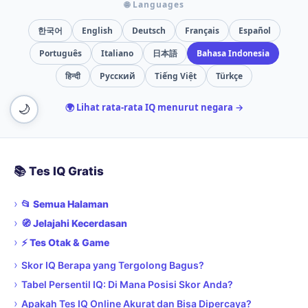
📚 Tes IQ Gratis
›
📂 Semua Halaman
›
🧭 Jelajahi Kecerdasan
›
⚡ Tes Otak & Game
›
Skor IQ Berapa yang Tergolong Bagus?
›
Tabel Persentil IQ: Di Mana Posisi Skor Anda?
›
Apakah Tes IQ Online Akurat dan Bisa Dipercaya?