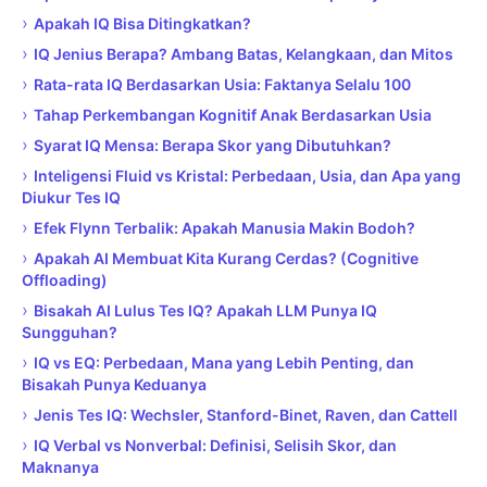
›
Apakah IQ Bisa Ditingkatkan?
›
IQ Jenius Berapa? Ambang Batas, Kelangkaan, dan Mitos
›
Rata-rata IQ Berdasarkan Usia: Faktanya Selalu 100
›
Tahap Perkembangan Kognitif Anak Berdasarkan Usia
›
Syarat IQ Mensa: Berapa Skor yang Dibutuhkan?
›
Inteligensi Fluid vs Kristal: Perbedaan, Usia, dan Apa yang
Diukur Tes IQ
›
Efek Flynn Terbalik: Apakah Manusia Makin Bodoh?
›
Apakah AI Membuat Kita Kurang Cerdas? (Cognitive
Offloading)
›
Bisakah AI Lulus Tes IQ? Apakah LLM Punya IQ
Sungguhan?
›
IQ vs EQ: Perbedaan, Mana yang Lebih Penting, dan
Bisakah Punya Keduanya
›
Jenis Tes IQ: Wechsler, Stanford-Binet, Raven, dan Cattell
›
IQ Verbal vs Nonverbal: Definisi, Selisih Skor, dan
Maknanya