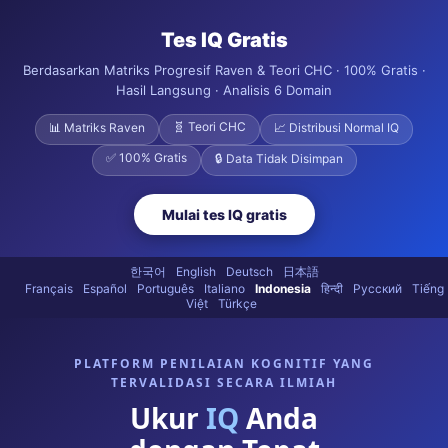
Tes IQ Gratis
Berdasarkan Matriks Progresif Raven & Teori CHC · 100% Gratis ·
Hasil Langsung · Analisis 6 Domain
🧬 Teori CHC
📊 Matriks Raven
📈 Distribusi Normal IQ
✅ 100% Gratis
🔒 Data Tidak Disimpan
Mulai tes IQ gratis
한국어
English
Deutsch
日本語
Français
Español
Português
Italiano
Indonesia
हिन्दी
Русский
Tiếng
Việt
Türkçe