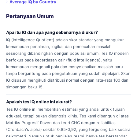
›
Average IQ by Country
Pertanyaan Umum
Apa itu IQ dan apa yang sebenarnya diukur?
IQ (Intelligence Quotient) adalah skor standar yang mengukur
kemampuan penalaran, logika, dan pemecahan masalah
seseorang dibandingkan dengan populasi umum. Tes IQ modern
berfokus pada kecerdasan cair (fluid intelligence), yaitu
kemampuan mengenali pola dan menyelesaikan masalah baru
tanpa bergantung pada pengetahuan yang sudah dipelajari. Skor
IQ disusun mengikuti distribusi normal dengan rata-rata 100 dan
simpangan baku 15.
Apakah tes IQ online ini akurat?
Tes IQ online ini memberikan estimasi yang andal untuk tujuan
edukasi, tetapi bukan diagnosis klinis. Tes kami dibangun di atas
Matriks Progresif Raven dan teori CHC dengan reliabilitas
(Cronbach's alpha) sekitar 0,85-0,92, yang tergolong baik secara
psikometri. Namun untuk penilaian resmi, hanya tes berstandar