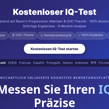
Kostenloser IQ-Test
ierend auf Raven's Progressiven Matrizen & CHC-Theorie · 100% Kostenl
Sofortige Ergebnisse · 6-Bereich-Analyse
🧬 CHC-Theorie
✅ 100% Kostenlos
izen
📈 Normalverteilung IQ
Kostenlosen IQ-Test starten
tsch
日本語
Français
Español
Português
Italiano
Indonesia
हिन्दी
Русски