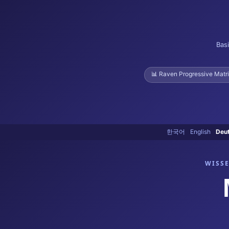
Bas
📊 Raven Progressive Matr
한국어
English
Deu