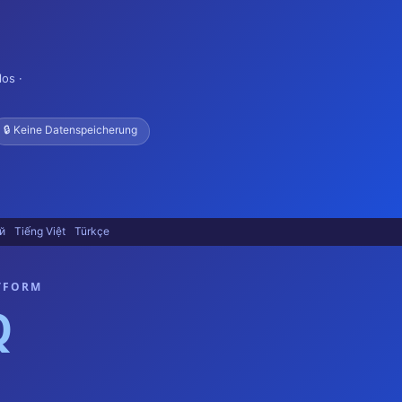
os ·
🔒 Keine Datenspeicherung
й
Tiếng Việt
Türkçe