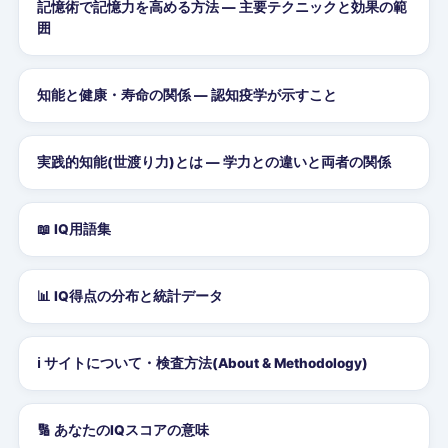
記憶術で記憶力を高める方法 — 主要テクニックと効果の範
囲
知能と健康・寿命の関係 — 認知疫学が示すこと
実践的知能(世渡り力)とは — 学力との違いと両者の関係
📖 IQ用語集
📊 IQ得点の分布と統計データ
ℹ️ サイトについて・検査方法(About & Methodology)
🔢 あなたのIQスコアの意味