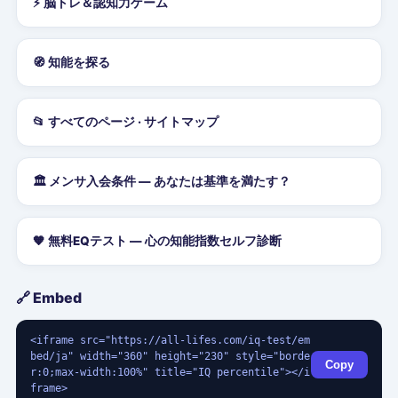
⚡ 脳トレ＆認知力ゲーム
🧭 知能を探る
📂 すべてのページ · サイトマップ
🏛️ メンサ入会条件 — あなたは基準を満たす？
🧡 無料EQテスト — 心の知能指数セルフ診断
🔗 Embed
<iframe src="https://all-lifes.com/iq-test/em
bed/ja" width="360" height="230" style="borde
Copy
r:0;max-width:100%" title="IQ percentile"></i
frame>